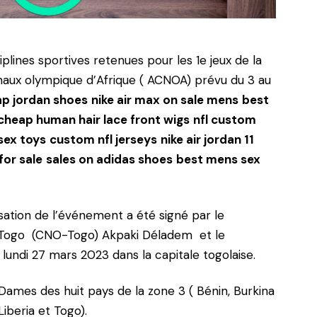
iplines sportives retenues pour les 1e jeux de la
naux olympique d’Afrique ( ACNOA) prévu du 3 au
p jordan shoes
nike air max on sale mens
best
cheap human hair lace front wigs
nfl custom
sex toys
custom nfl jerseys
nike air jordan 11
for sale
sales on adidas shoes
best mens sex
sation de l’événement a été signé par le
u Togo (CNO-Togo) Akpaki Déladem et le
undi 27 mars 2023 dans la capitale togolaise.
Dames des huit pays de la zone 3 ( Bénin, Burkina
 Liberia et Togo).