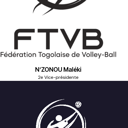
N’ZONOU Maléki
2e Vice-présidente