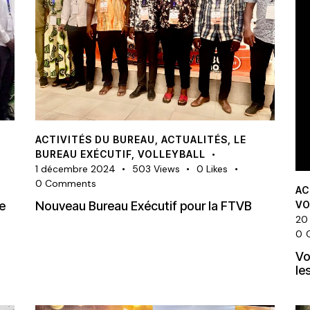
ACTIVITÉS DU BUREAU
,
ACTUALITÉS
,
LE
BUREAU EXÉCUTIF
,
VOLLEYBALL
1 décembre 2024
503
Views
0
Likes
0
Comments
AC
e
Nouveau Bureau Exécutif pour la FTVB
VO
20
0
Vo
le