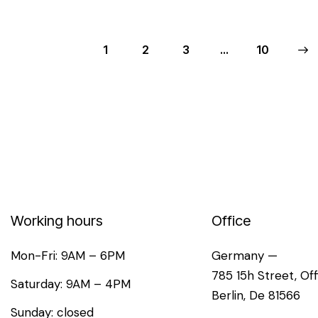
1
2
3
…
>
10
Working hours
Office
Mon-Fri: 9AM – 6PM
Germany —
785 15h Street, Of
Saturday: 9AM – 4PM
Berlin, De 81566
Sunday: closed