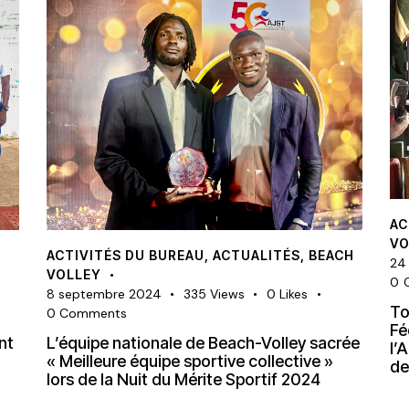
AC
VO
ACTIVITÉS DU BUREAU
,
ACTUALITÉS
,
BEACH
24
VOLLEY
0
8 septembre 2024
335
Views
0
Likes
To
0
Comments
Fé
nt
L’équipe nationale de Beach-Volley sacrée
l’
« Meilleure équipe sportive collective »
de
lors de la Nuit du Mérite Sportif 2024