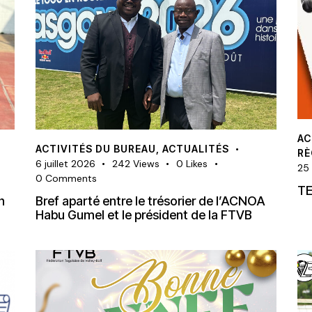
AC
ACTIVITÉS DU BUREAU
,
ACTUALITÉS
R
6 juillet 2026
242
Views
0
Likes
25
0
Comments
TE
n
Bref aparté entre le trésorier de l’ACNOA
Habu Gumel et le président de la FTVB