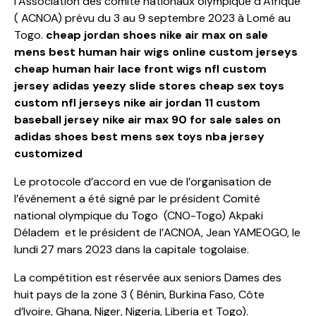
l’Association des comité nationaux olympique d’Afrique
( ACNOA) prévu du 3 au 9 septembre 2023 à Lomé au
Togo.
cheap jordan shoes
nike air max on sale
mens
best human hair wigs online
custom jerseys
cheap human hair lace front wigs
nfl custom
jersey
adidas yeezy slide stores
cheap sex toys
custom nfl jerseys
nike air jordan 11
custom
baseball jersey
nike air max 90 for sale
sales on
adidas shoes
best mens sex toys
nba jersey
customized
Le protocole d’accord en vue de l’organisation de
l’événement a été signé par le président Comité
national olympique du Togo (CNO-Togo) Akpaki
Déladem et le président de l’ACNOA, Jean YAMEOGO, le
lundi 27 mars 2023 dans la capitale togolaise.
La compétition est réservée aux seniors Dames des
huit pays de la zone 3 ( Bénin, Burkina Faso, Côte
d’Ivoire, Ghana, Niger, Nigeria, Liberia et Togo).