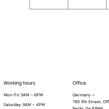
e
e
s
e
m
m
e
e
s
n
n
t
t
É
,
,
v
è
n
Working hours
Office
e
Mon-Fri: 9AM – 6PM
Germany —
m
785 15h Street, Of
Saturday: 9AM – 4PM
Berlin, De 81566