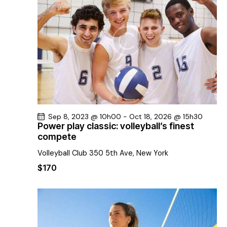
t
t
h
c
i
i
e
h
o
o
e
n
n
e
n
d
t
e
e
n
z
v
u
a
u
n
e
v
e
s
i
Sep 8, 2023 @ 10h00
-
Oct 18, 2026 @ 15h30
Power play classic: volleyball’s finest
d
É
g
compete
a
v
a
t
è
Volleyball Club
350 5th Ave, New York
t
e
n
$170
i
.
e
o
m
n
e
d
n
e
t