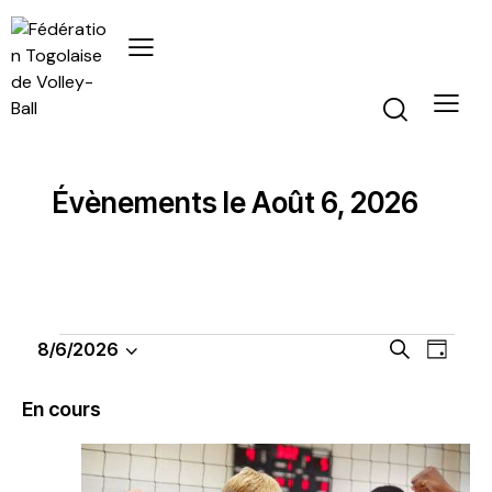
Évènements le Août 6, 2026
R
N
8/6/2026
R
J
S
a
e
e
o
é
c
v
c
u
En cours
h
l
i
r
h
e
e
g
e
r
c
a
r
c