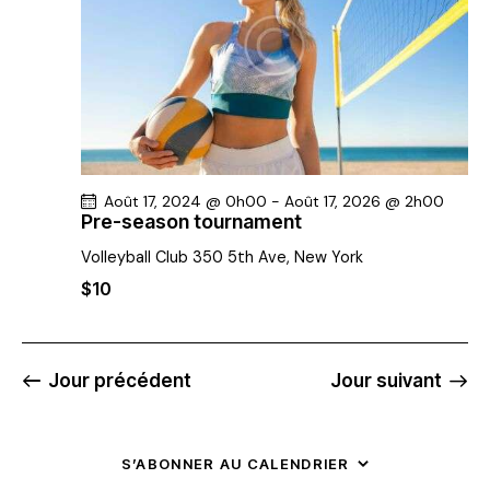
v
u
e
s
É
v
è
Août 17, 2024 @ 0h00
-
Août 17, 2026 @ 2h00
n
Pre-season tournament
e
Volleyball Club
350 5th Ave, New York
m
$10
e
n
t
Jour précédent
Jour suivant
s
S’ABONNER AU CALENDRIER