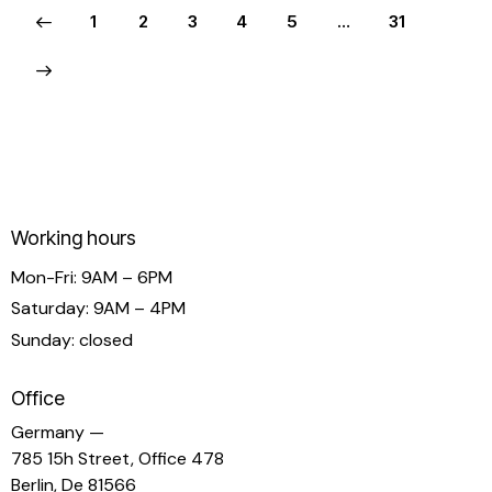
1
2
3
4
5
…
31
Working hours
Mon-Fri: 9AM – 6PM
Saturday: 9AM – 4PM
Sunday: closed
Office
Germany —
785 15h Street, Office 478
Berlin, De 81566