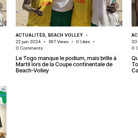
ACTUALITÉS
,
BEACH VOLLEY
AC
22 juin 2024
387
Views
0
Likes
20
0
Comments
0
à
Le Togo manque le podium, mais brille à
Qu
Martil lors de la Coupe continentale de
To
Beach-Volley
C