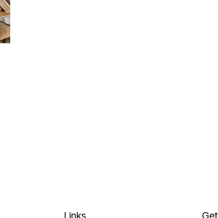
Links
Get