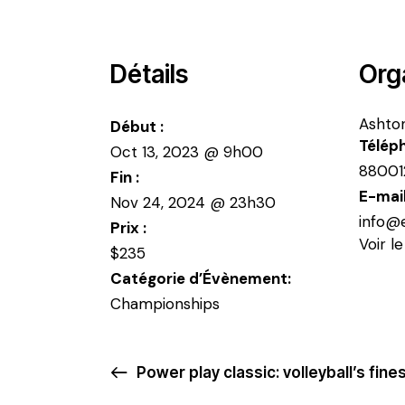
Détails
Org
Ashto
Début :
Télép
Oct 13, 2023 @ 9h00
88001
Fin :
E-mai
Nov 24, 2024 @ 23h30
info@
Prix :
Voir l
$235
Catégorie d’Évènement:
Championships
Power play classic: volleyball’s fin