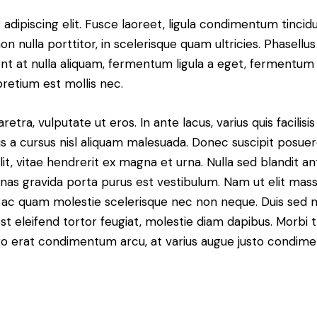
dipiscing elit. Fusce laoreet, ligula condimentum tincidu
n nulla porttitor, in scelerisque quam ultricies. Phasellus
t at nulla aliquam, fermentum ligula a eget, fermentum 
pretium est mollis nec.
ra, vulputate ut eros. In ante lacus, varius quis facilisis 
 a cursus nisl aliquam malesuada. Donec suscipit posuere 
it, vitae hendrerit ex magna et urna. Nulla sed blandit a
enas gravida porta purus est vestibulum. Nam ut elit mas
que ac quam molestie scelerisque nec non neque. Duis sed
st eleifend tortor feugiat, molestie diam dapibus. Morbi tr
libero erat condimentum arcu, at varius augue justo condim