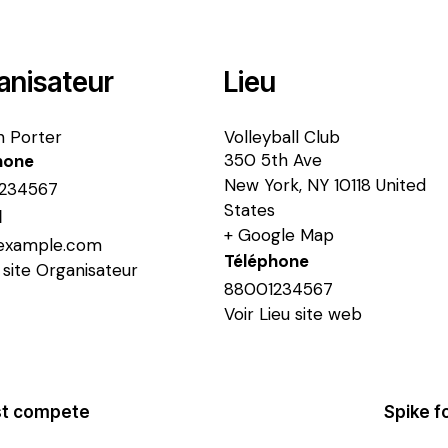
anisateur
Lieu
n Porter
Volleyball Club
350 5th Ave
hone
New York
,
NY
10118
United
234567
States
l
+ Google Map
example.com
Téléphone
e site Organisateur
88001234567
Voir Lieu site web
est compete
Spike f