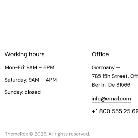
Working hours
Office
Mon-Fri: 9AM – 6PM
Germany —
785 15h Street, Of
Saturday: 9AM – 4PM
Berlin, De 81566
Sunday: closed
info@email.com
+1 800 555 25 6
ThemeRex
© 2026. All rights reserved.