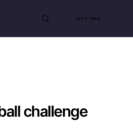
LET’S TALK
ball challenge